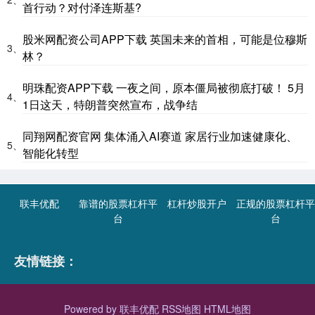
首行动？对付泽连斯基?
股米网配资公司APP下载 英国未来的首相，可能是位穆斯
3、
林？
明珠配资APP下载 一夜之间，原本僵局被彻底打破！ 5月
4、
1日这天，特朗普突然宣布，战争结
同翔网配资官网 集体涌入AI赛道 家居行业加速健康化、
5、
智能化转型
联丰优配
靠谱的股票杠杆平
杠杆炒股开户
正规的股票杠杆平
台
台
友情链接：
Powered by
联丰优配
RSS地图
HTML地图