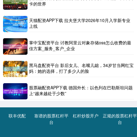
卡的世界
天猫配资APP下载 拉夫堡大学2026年10月入学新专业
上线
掌中宝配资平台 讨教阿里云对象存储oss怎么收费的最
佳方案_服务_客户_企业
黑马盘配资平台 影后女儿、名嘴儿媳，34岁甘当网红宝
妈：她的选择，打了多少人的脸
股票融配资APP下载 德国外长：以色列在巴勒斯坦问题
上“越来越处于少数”
联丰优配
靠谱的股票杠杆平
杠杆炒股开户
正规的股票杠杆平
台
台