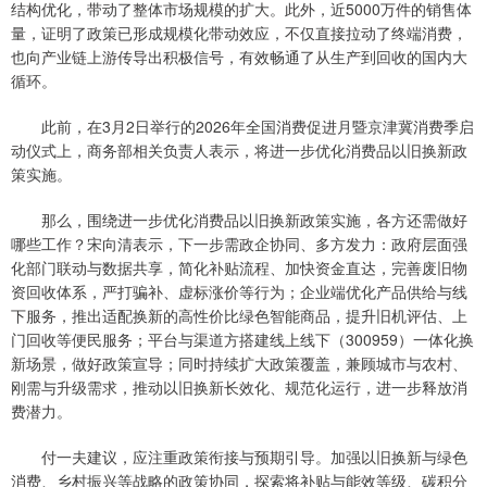
结构优化，带动了整体市场规模的扩大。此外，近5000万件的销售体
量，证明了政策已形成规模化带动效应，不仅直接拉动了终端消费，
也向产业链上游传导出积极信号，有效畅通了从生产到回收的国内大
循环。
此前，在3月2日举行的2026年全国消费促进月暨京津冀消费季启
动仪式上，商务部相关负责人表示，将进一步优化消费品以旧换新政
策实施。
那么，围绕进一步优化消费品以旧换新政策实施，各方还需做好
哪些工作？宋向清表示，下一步需政企协同、多方发力：政府层面强
化部门联动与数据共享，简化补贴流程、加快资金直达，完善废旧物
资回收体系，严打骗补、虚标涨价等行为；企业端优化产品供给与线
下服务，推出适配换新的高性价比绿色智能商品，提升旧机评估、上
门回收等便民服务；平台与渠道方搭建线上线下（300959）一体化换
新场景，做好政策宣导；同时持续扩大政策覆盖，兼顾城市与农村、
刚需与升级需求，推动以旧换新长效化、规范化运行，进一步释放消
费潜力。
付一夫建议，应注重政策衔接与预期引导。加强以旧换新与绿色
消费、乡村振兴等战略的政策协同，探索将补贴与能效等级、碳积分