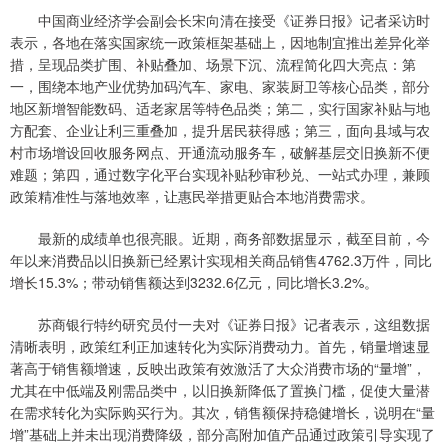
中国商业经济学会副会长宋向清在接受《证券日报》记者采访时
表示，各地在落实国家统一政策框架基础上，因地制宜推出差异化举
措，呈现品类扩围、补贴叠加、场景下沉、流程简化四大亮点：第
一，围绕本地产业优势加码汽车、家电、家装厨卫等核心品类，部分
地区新增智能数码、适老家居等特色品类；第二，实行国家补贴与地
方配套、企业让利三重叠加，提升居民获得感；第三，面向县域与农
村市场增设回收服务网点、开通流动服务车，破解基层交旧换新不便
难题；第四，通过数字化平台实现补贴秒审秒兑、一站式办理，兼顾
政策精准性与落地效率，让惠民举措更贴合本地消费需求。
最新的成绩单也很亮眼。近期，商务部数据显示，截至目前，今
年以来消费品以旧换新已经累计实现相关商品销售4762.3万件，同比
增长15.3%；带动销售额达到3232.6亿元，同比增长3.2%。
苏商银行特约研究员付一夫对《证券日报》记者表示，这组数据
清晰表明，政策红利正加速转化为实际消费动力。首先，销量增速显
著高于销售额增速，反映出政策有效激活了大众消费市场的“量增”，
尤其在中低端及刚需品类中，以旧换新降低了置换门槛，促使大量潜
在需求转化为实际购买行为。其次，销售额保持稳健增长，说明在“量
增”基础上并未出现消费降级，部分高附加值产品通过政策引导实现了