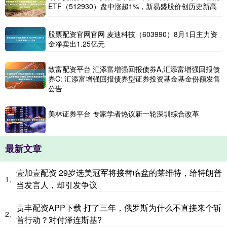
ETF（512930）盘中涨超1%，新易盛股价创历史新高
股票配资官网官网 麦迪科技（603990）8月1日主力资
金净卖出1.25亿元
致富配资平台 汇添富增强回报债券A,汇添富增强回报债
券C: 汇添富增强回报债券型证券投资基金基金份额发售
公告
美林证券平台 专家学者热议新一轮深圳综合改革
最新文章
壹加壹配资 29岁选美冠军将接替临盆的莱维特，给特朗普
1、
当发言人，却引发争议
责丰配资APP下载 打了三年，俄罗斯为什么不直接来个斩
2、
首行动？对付泽连斯基?